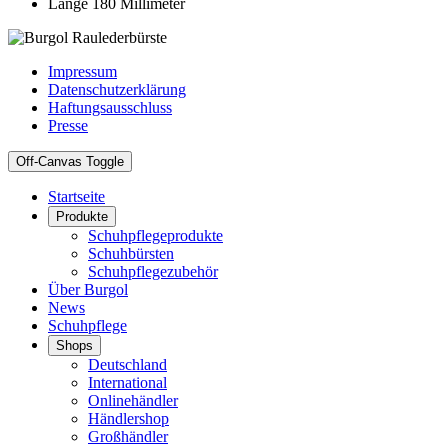
Länge 180 Millimeter
Impressum
Datenschutzerklärung
Haftungsausschluss
Presse
Off-Canvas Toggle
Startseite
Produkte
Schuhpflegeprodukte
Schuhbürsten
Schuhpflegezubehör
Über Burgol
News
Schuhpflege
Shops
Deutschland
International
Onlinehändler
Händlershop
Großhändler