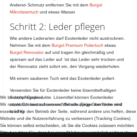
Anderen Schmutz entfernen Sie mit dem
Burgol
Mikrofasertuch
und etwas Wasser.
Schritt 2: Leder pflegen
Wie andere Lederarten darf Exotenleder nicht austrocknen.
Nehmen Sie mit dem
Burgol Premium Poliertuch
etwas
Burgol Renovator
auf und tragen ihn gleichmäßig und
sparsam auf das Leder auf. Ist das Leder sehr trocken und
der Renovator zieht sofort ein, den Vorgang wiederholen.
Mit einem sauberen Tuch wird das Exotenleder poliert.
Verwenden Sie für Exotenleder keine lösemittelhaltigen
Schuhpflegeprodukte. Lösemittel können Exotenleder
Wir benutzen Cookies
zusätzlich austrocknen und die schuppige Oberfläche wird
Wir nutzen Cookies auf unserer Website. Einige von ihnen sind
brüchig.
essenziell für den Betrieb der Seite, während andere uns helfen, diese
Website und die Nutzererfahrung zu verbessern (Tracking Cookies).
Sie können selbst entscheiden, ob Sie die Cookies zulassen möchten.
Bitte beachten Sie, dass bei einer Ablehnung womöglich nicht mehr